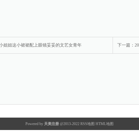
 小姐姐这小裙裙配上眼镜妥妥的文艺女青年
下一篇：
2
Powered by
天美注册
@2013-2022
RSS地图
HTML地图