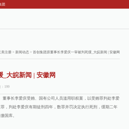
团原董事长李爱庆一审被判死缓_大皖新闻 | 安徽网
天美注册
>
新闻动态
> 首创集团原董事长李爱庆一审被判死缓_大皖新闻 | 安徽网
大皖新闻 | 安徽网
数：199
书记、董事长李爱庆受贿、国有公司人员滥用职权案，以受贿罪判处李爱
权罪，判处李爱庆有期徒刑四年，数罪并罚决定执行死刑，缓期二年
上缴国库。