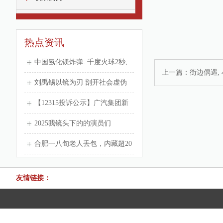
热点资讯
中国氢化镁炸弹: 千度火球2秒,
上一篇：
街边偶遇,
威力超TNT15倍, 无核威慑台海
刘禹锡以镜为刃 剖开社会虚伪
白居易以镜为媒，寄托永恒情谊
【12315投诉公示】广汽集团新
_批判_明月_
增3件投诉公示，涉及其他售后
2025我镜头下的的演员们
服务问题等
合肥一八旬老人丢包，内藏超20
万存单及密码_大皖新闻 | 安徽网
友情链接：