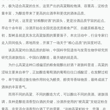
大，极为适合高粱的生长。这里产出的高粱颗粒饱满、容重高，淀粉含
量丰富，为酿造带来了更高的出酒率和更优的酒体品质。
基于此，这里是“好粮酿好酒”的源头，更是汾酒品质宇宙的起点。
早在十余年前，汾酒开始在全国优选优质粮食产区、自建原粮基地之
初，梨树县就是其东北高粱版图的重要落子。本次活动中，行业专家们
走入田间低头，席地而坐，开展了一场关于“粮心品质”的深度对话。
谈及高粱对白酒品质的影响，中国科学院遗传与发育生物学研究所
研究员谢旗指出，中国白酒酿造，最关键的就是高。
为什么高粱这种口感偏涩的粮食能酿出好酒？谢旗科普道，高粱的
涩味主要来自单宁，正如酿造葡萄酒的葡萄往往口感酸涩，在发酵过程
中，单宁能通过微生物作用转化为醛类、醇类等香味物质，最终成就了
酒体的丰富香气。
而用不同的高粱、不同的酿造方式，可以酿出不同的美酒。谢旗强
调，良种是酿造清香型白酒的关键，汾酒所使用的“粳高粱”支链淀粉含
量高，非常适合清香型白酒工艺的需要。“这种高粱籽粒大、壳薄，在