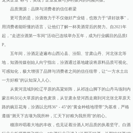
龙头企业”称号，实现了企业发展与乡村振兴的同频共振。
品质溯源：品牌与消费者的信任桥梁
更可贵的是，汾酒致力于不仅做好产业链，也致力于“讲好故事”，
用消费者能听懂的语言，让他们了解一杯美酒背后的努力。自2021年
起，“走进汾酒第一车间”活动已连续举办五年，成为行业瞩目的品质I
P。
五年间，汾酒足迹遍布山西沁县、汾阳、甘肃山丹、河北张北等
地，知酒传媒创始人向宁指出，汾酒通过基地建设将原料品质可视化、
可感知化，极大增强了品牌与消费者之间的信任纽带，让“一方水土出
一方好粮”的认知深入人心。
从黄河流域到松辽平原的高粱矩阵，从祁连山脚下的山丹马场到内
蒙古科尔沁大草原的金色麦浪，从甘肃永登河西走廊到河北张北草原天
路的豌豆花海，汾酒以北纬36° - 45°的“黄金种植地理带”为基准，严格
遵循“测天下吉壤为我所种，汇天下好粮为我所用”的初心。
穗浪吟唱着大地的丰收，也见证着汾酒人对品质的执着坚守。白酒