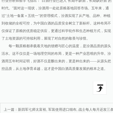
行业分析师蔡学飞指出：“白酒行业已进入‘长期不缺酒，长期缺好酒’的
时代。”面对这一现状，汾酒用一处处原粮基地回答市场。五年来，通
过“土地一备案＋五统一”的管理模式，汾酒实现了从产地、品种、种植
到收储的全程可控，为中国白酒的品质安全树立了新标杆。这种布局不
仅保证了原粮的优质稳定供应，更通过科学轮作和生态种植方式，实现
了土地资源的可持续利用，展现了对自然的敬畏与珍惜。
每一颗原粮都承载着天地的馈赠与匠心的温度，是汾酒品质的源头
活水。这不仅仅是一场地理空间的布局，更是一种产业思维的升华。汾
酒用五年时间证明，好酒不仅是酿出来的，更是种出来的——从源头把
控品质，从土地孕育卓越，这才是中国白酒高质量发展的根本之道。
上一篇：
新四军七师太富裕, 军装使用进口细布, 战士每人每月还发三