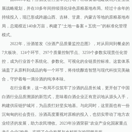
展战略规划，并在10多年间持续强化绿色原粮基地布局。经过十余年的
持续投入，现已形成跨越山西、吉林、甘肃、内蒙古等地的原粮基地布
局，总规模近140余万亩，构建了“土地一备案＋五统一”的标准化管理
模式。
2022年，汾酒签发《汾酒产品质量监控总图》，对从田间到餐桌的
7大板块、124个环节、297个质量控制节点、3259个参数实现责任化管
控，成为行业首个系统化、参数化、可视化的全链质控标准。这套体系
涵盖了从原料到成品的每一个环节，将传统酿造智慧与现代科技完美融
合，守护着每一滴汾酒的纯净本味。
在行业看来，这一布局不仅筑牢了汾酒的品质长城，更开创了中国
白酒行业品质溯源的新范式，意味着白酒企业正有意识地从源头入手，
构建供应链护城河，为品质打好坚实地基。与此同时，这里面也有一份
沉甸甸的社会责任。汾酒高度重视对原粮的投入，也切实带动了地方农
业经济的发展，助力农民增收。2023年汾酒荣获“农业产业化国家重点