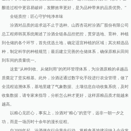
酿造过程中更容易破碎，发酵效率更好，是为品种带来的品质优势。”
全链质控：匠心守护纯净本味
汾酒对品质的追求远不止于选种。山西杏花村汾酒厂股份有限公司
总工程师韩英系统阐述了汾酒全链条品控把控，贯穿选地、育种、种植
到仓储的各个环节，首先优选土地，确定适宜种植的区域；其次精选品
种，制定科学的种植规范；最后建立完善的仓储体系，确保原粮从田间
到车间的质量统一。
这套“从种到收、从储到用”的闭环管理体系，为汾酒原粮的卓越品
质奠定了坚实根基。此外，汾酒还通过数字化手段进行农业管理，做了
全流程追溯体系，基地里建了气象数据、土壤信息自动收集系统，及时
收集数据，请专家来指导，分析怎么种才更好，这样原粮品质才能越来
越高。
以粮心见匠心，事实上，汾酒对“粮心”的坚守，远非一朝一夕之
功，而是一场历时十余年的漫长征程。
自2009年起，汾酒便在行业率先行动，将粮食基地建设纳入企业发