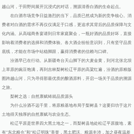
越山河，于田野间展开沉浸式的对话，溯源清香白酒的生命起点。
在白酒市场竞争日益激烈的当下，品质已然成为新的竞争核心。消
费者对白酒的需求不再仅仅满足于口感，更追求其背后的品质保障与文
化内涵。从高端商务宴请到日常家庭聚会，一瓶好酒的品质好坏，直接
影响着消费者的选择和消费体验。各大酒企纷纷意识到，只有坚守品质
底线，才能在市场中站稳脚跟，赢得消费者的信赖与口碑。
汾酒早已在行动。从新疆奇台天山脚下的大麦金黄，到河北张北坝
上草原的豌豆饱满，再到吉林梨树松辽平原的高粱红遍，汾酒的原粮版
图跨越山河，只为寻得那最优质的酿酒原料，开启一场关于品质的溯源
之旅。
梨树之选：自然禀赋铸就品质源头
为什么汾酒不远千里，将原粮基地布局于梨树县？这要归功于这片
土地得天独厚的自然禀赋与农业生态。
松辽平原是世界四大黑土地之一，而梨树县地处松辽平原腹地，素
有“东北粮仓”和“松辽明珠”美誉，黑土肥沃、粮源丰沛，加之昼夜温差